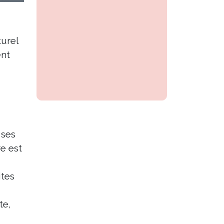
turel
ent
 ses
re est
ites
te,