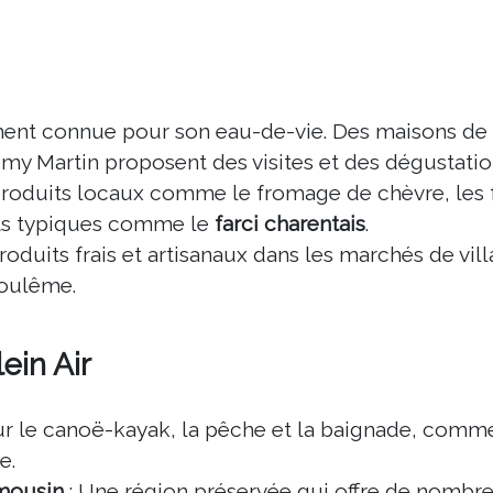
ment connue pour son eau-de-vie. Des maisons de
my Martin proposent des visites et des dégustatio
 produits locaux comme le fromage de chèvre, les f
ats typiques comme le
farci charentais
.
oduits frais et artisanaux dans les marchés de vil
oulême.
ein Air
ur le canoë-kayak, la pêche et la baignade, comme
e.
imousin
: Une région préservée qui offre de nombr