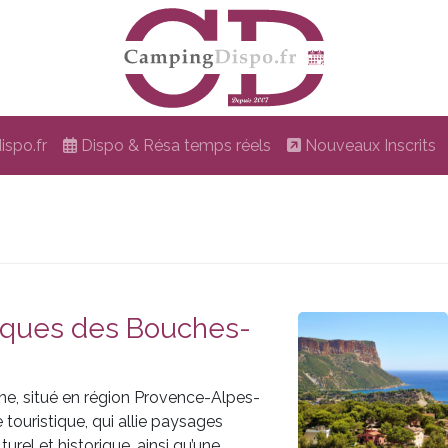
spo.fr
Dispo & Résa temps réels
Nouveaux Inscrits
tiques des Bouches-
, situé en région Provence-Alpes-
 touristique, qui allie paysages
urel et historique, ainsi qu’une